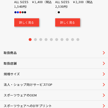
品番：P
ALL SIZES ￥1,400（税込
ALL SIZES ￥2,300（税込
1,540円）
2,530円）
0（税込
￥700
詳しく見る
詳しく見る
詳し
1
2
3
4
5
6
7
8
9
10
取扱商品
取扱店舗
規格サイズ
法人・ショップ向けサービスTOP
スポーツウェアのOEM
スポーツウェアへのDTFプリント