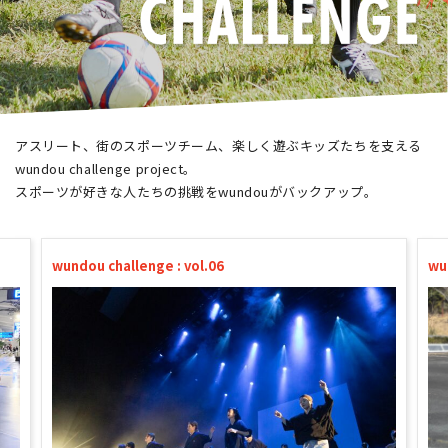
アスリート、街のスポーツチーム、
楽しく遊ぶキッズたちを支える
wundou challenge project。
スポーツが好きな人たちの挑戦をwundouがバックアップ。
wundou challenge : vol.06
wu