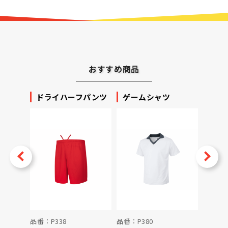
おすすめ商品
ッカー
ドライハーフパンツ
ゲームシャツ
プリ
ータ
v
Next
品番：P338
品番：P380