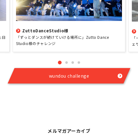
ZuttoDanceStudio様
た日
「ずっとダンスが続けていける場所に」Zutto Dance
「
Studio様のチャレンジ
ェ
wundou challenge
メルマガアーカイブ